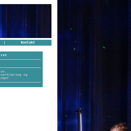
Kontakt
tret
ter,
eserklæring og
inger