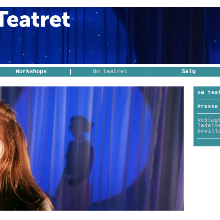
Workshops
Om teatret
Salg
om tea
Presse
Vedtæg
ledels
bevill