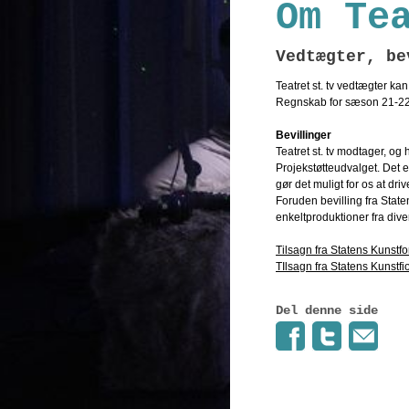
Om Te
Vedtægter, be
Teatret st. tv vedtægter k
Regnskab for sæson 21-2
Bevillinger
Teatret st. tv modtager, o
Projekstøtteudvalget. Det e
gør det muligt for os at driv
Foruden bevilling fra Staten
enkeltproduktioner fra dive
Tilsagn fra Statens Kunstf
TIlsagn fra Statens Kunstf
Del denne side