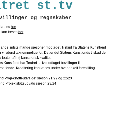
atret st.tv
villinger og regnskaber
an læses
her
2 kan læses
her
g har de sidste mange sæsoner modtaget, tilskud fra Statens Kunstfond
r vi yderst taknemmelige for. Det er det Statens Kunstfonds tilskud der
e teater af høj kunstnerisk kvalitet.
s Kunstfond har Teatret st. tv modtaget bevillinger til
rse fonde. Kreditering kan læses under hver enkelt forestilling.
ond Projekstøtteudvalget sæson 21/22 og 22/23
iond Projektstøtteudvalg sæson 23/24