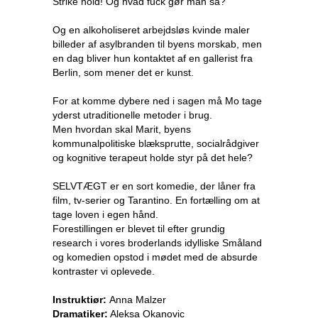
Strike hold! Og hvad fuck gør man så?
Og en alkoholiseret arbejdsløs kvinde maler
billeder af asylbranden til byens morskab, men
en dag bliver hun kontaktet af en gallerist fra
Berlin, som mener det er kunst.
For at komme dybere ned i sagen må Mo tage
yderst utraditionelle metoder i brug.
Men hvordan skal Marit, byens
kommunalpolitiske blæksprutte, socialrådgiver
og kognitive terapeut holde styr på det hele?
SELVTÆGT er en sort komedie, der låner fra
film, tv-serier og Tarantino. En fortælling om at
tage loven i egen hånd.
Forestillingen er blevet til efter grundig
research i vores broderlands idylliske Småland
og komedien opstod i mødet med de absurde
kontraster vi oplevede.
Instruktiør:
Anna Malzer
Dramatiker:
Aleksa Okanovic