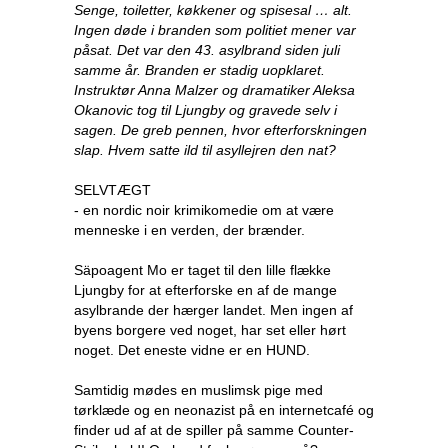
Senge, toiletter, køkkener og spisesal … alt.
Ingen døde i branden som politiet mener var
påsat. Det var den 43. asylbrand siden juli
samme år. Branden er stadig uopklaret.
Instruktør Anna Malzer og dramatiker Aleksa
Okanovic tog til Ljungby og gravede selv i
sagen. De greb pennen, hvor efterforskningen
slap. Hvem satte ild til asyllejren den nat?
SELVTÆGT
- en nordic noir krimikomedie om at være
menneske i en verden, der brænder.
Säpoagent Mo er taget til den lille flække
Ljungby for at efterforske en af de mange
asylbrande der hærger landet. Men ingen af
byens borgere ved noget, har set eller hørt
noget. Det eneste vidne er en HUND.
Samtidig mødes en muslimsk pige med
tørklæde og en neonazist på en internetcafé og
finder ud af at de spiller på samme Counter-