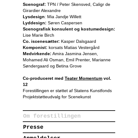
Scenograf:
TPN / Peter Skensved, Caligr de
Girardier Alexandre
Lysdesign
: Mia Jandje Willett
Lyddesign:
Søren Caspersen
Scenografisk konsulent og kostumedesign:
Lise Marie Birch
Co. iscenesætter:
Kasper Dalsgaard
Komponist:
korsats Matias Vestergård
Medvirkende:
Amira Jasmina Jensen,
Mohamed Ali Osman, Emil Prenter, Marianne
Søndergaard og Betina Grove
Co-produceret med
Teater Momentum
vol.
12
Forestillingen er støttet af Statens Kunstfonds
Projektstøtteudvalg for Scenekunst
Om forestillingen
Presse