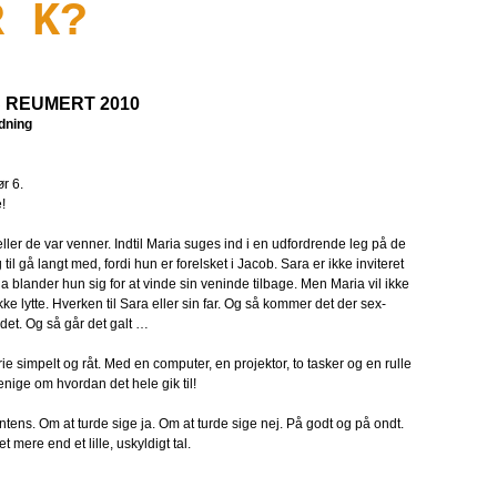
R K?
 REUMERT 2010
dning
r 6.
!
ller de var venner. Indtil Maria suges ind i en udfordrende leg på de
 til gå langt med, fordi hun er forelsket i Jacob. Sara er ikke inviteret
ia blander hun sig for at vinde sin veninde tilbage. Men Maria vil ikke
kke lytte. Hverken til Sara eller sin far. Og så kommer det der sex-
ledet. Og så går det galt …
rie simpelt og råt. Med en computer, en projektor, to tasker og en rulle
enige om hvordan det hele gik til!
tens. Om at turde sige ja. Om at turde sige nej. På godt og på ondt.
t mere end et lille, uskyldigt tal.