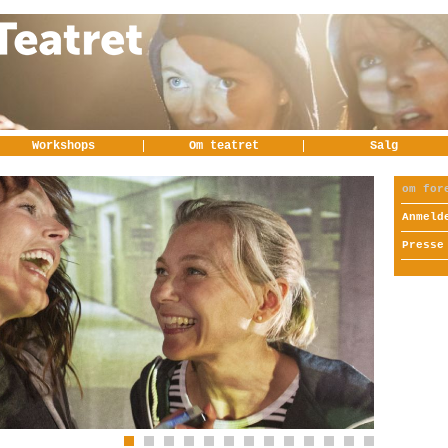
Workshops
Om teatret
Salg
om for
Anmeld
Presse