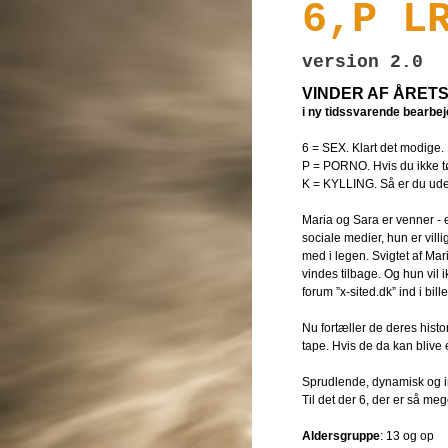
6,P L
version 2.0
VINDER AF ÅRETS
i ny tidssvarende bearbej
6 = SEX. Klart det modige.
P = PORNO. Hvis du ikke tø
K = KYLLING. Så er du ude
Maria og Sara er venner - e
sociale medier, hun er villig
med i legen. Svigtet af Mar
vindes tilbage. Og hun vil i
forum ”x-sited.dk” ind i bil
Nu fortæller de deres histo
tape. Hvis de da kan blive 
Sprudlende, dynamisk og in
Til det der 6, der er så mege
Aldersgruppe
: 13 og op