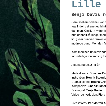
Lille
Benji Davis r
Gemt mellem sivene i vand
æg. Inde i det ene æg blink
dammen. Om lidt myldrer h
hun dobbelt så meget med h
lidt gyser hun ved tanken 
mudrede bund. Men den find
Kom med ned under vandet
forunderlige forvandling fra 
Aldersgruppe:
2 - 5 år
Medvirkende:
Susanne B
Instruktion:
Henrik Steen L
Dramatisering:
Betina Gro
Komponist:
Sune Skuldbøl
Scenograf:
Tanja Bovin
Video- og lysdesign:
Flora
Pressefotos:
Per Morten 