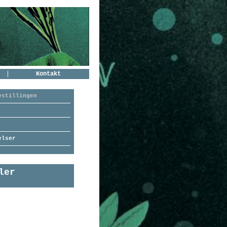
Kontakt
estillingen
elser
ler