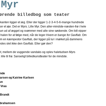
 Myr
ørende billedbog som teater
kanten ligger et æg. Eller der ligger 1-2-3-4-5-6-mange hundrede
er et øje. Det er Myrs. Lille Myr. Den aller-mindste-næsten-frø i hele
un ud af ægget og svømmer med alle sine søskende. Om lidt vipper
alen for at følge med, når de leger
Hvem er bange for Gavflab.
Om
om en kæmpestor Gavflab, der ligger på lur i mørket på dammens
es slet ikke den Gavflab. Eller gør den?
, mellem de vuggende vandaks og oplev haletudsen Myrs
lille til frø. Sanseligt billedkunstteater for de mindste.
onde
arsen og Katrine Karlsen
ve
 Vraa
 Brandt
Abrahamsen