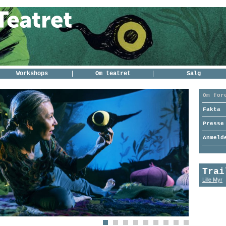
Workshops
Om teatret
Salg
Om for
Fakta
Presse
Anmeld
Trai
Lille Myr