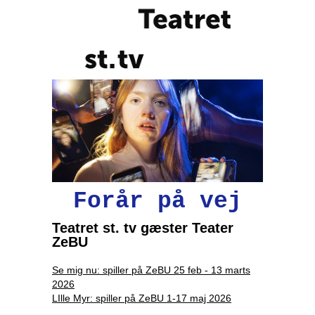
Forår på vej
Teatret st. tv gæster Teater
ZeBU
Se mig nu: spiller på ZeBU 25 feb - 13 marts
2026
LIlle Myr: spiller på ZeBU 1-17 maj 2026