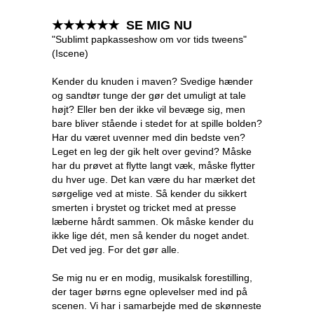
★★★★★★ SE MIG NU
"Sublimt papkasseshow om vor tids tweens"
(Iscene)
Kender du knuden i maven? Svedige hænder
og sandtør tunge der gør det umuligt at tale
højt? Eller ben der ikke vil bevæge sig, men
bare bliver stående i stedet for at spille bolden?
Har du været uvenner med din bedste ven?
Leget en leg der gik helt over gevind? Måske
har du prøvet at flytte langt væk, måske flytter
du hver uge. Det kan være du har mærket det
sørgelige ved at miste. Så kender du sikkert
smerten i brystet og tricket med at presse
læberne hårdt sammen. Ok måske kender du
ikke lige dét, men så kender du noget andet.
Det ved jeg. For det gør alle.
Se mig nu er en modig, musikalsk forestilling,
der tager børns egne oplevelser med ind på
scenen. Vi har i samarbejde med de skønneste