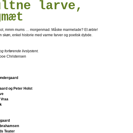
ultne larve,
gmæt
ol, mmm mums … morgenmad. Måske marmelade? Et æble!
 En skøn, enkel historie med varme farver og poetisk dybde.
 forførende livslystent.
lboe Christensen
øndergaard
ard og Peter Holst
ve
 Vraa
k
rgaard
Abrahamsen
ds Teater