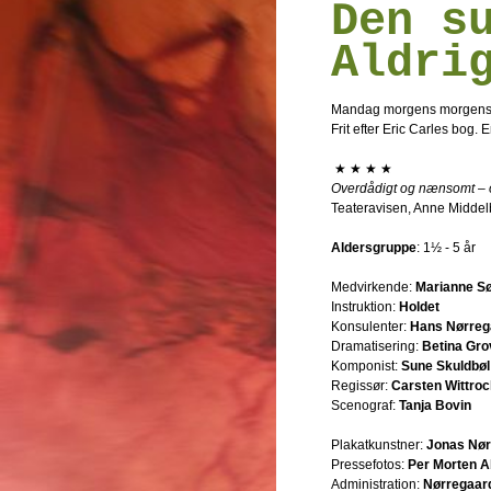
Den s
Aldri
Mandag morgens morgens
Frit efter Eric Carles bog.
★ ★ ★ ★
Overdådigt og nænsomt – og
Teateravisen, Anne Midde
Aldersgruppe
: 1½ - 5 år
Medvirkende:
Marianne S
Instruktion:
Holdet
Konsulenter:
Hans Nørrega
Dramatisering:
Betina Gro
Komponist:
Sune Skuldbøl
Regissør:
Carsten Wittroc
Scenograf:
Tanja Bovin
Plakatkunstner:
Jonas Nø
Pressefotos:
Per Morten 
Administration:
Nørregaar