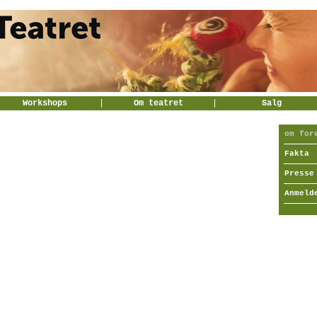
Workshops
Om teatret
Salg
om for
Fakta
Presse
Anmeld