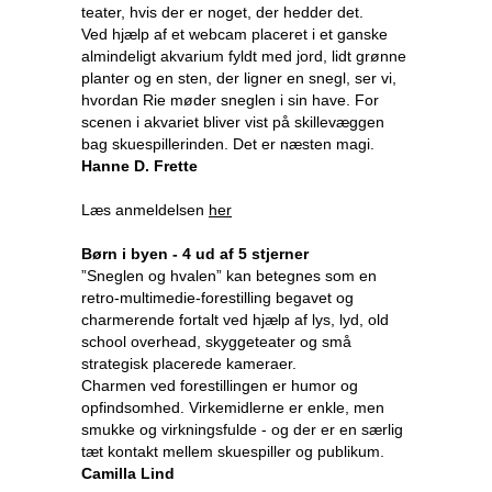
teater, hvis der er noget, der hedder det.
Ved hjælp af et webcam placeret i et ganske
almindeligt akvarium fyldt med jord, lidt grønne
planter og en sten, der ligner en snegl, ser vi,
hvordan Rie møder sneglen i sin have. For
scenen i akvariet bliver vist på skillevæggen
bag skuespillerinden. Det er næsten magi.
Hanne D. Frette
Læs anmeldelsen
her
Børn i byen - 4 ud af 5 stjerner
”Sneglen og hvalen” kan betegnes som en
retro-multimedie-forestilling begavet og
charmerende fortalt ved hjælp af lys, lyd, old
school overhead, skyggeteater og små
strategisk placerede kameraer.
Charmen ved forestillingen er humor og
opfindsomhed. Virkemidlerne er enkle, men
smukke og virkningsfulde - og der er en særlig
tæt kontakt mellem skuespiller og publikum.
Camilla Lind